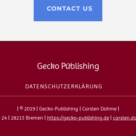
CONTACT US
Back
Gecko Publishing
To
Top
DATENSCHUTZERKLÄRUNG
| © 2019 | Gecko-Publishing | Carsten Dohme |
24 | 28215 Bremen |
https://gecko-publishing.de
|
carsten.d