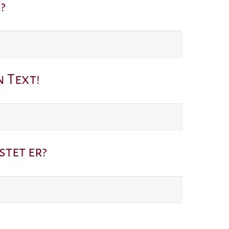
?
 Text!
tet er?