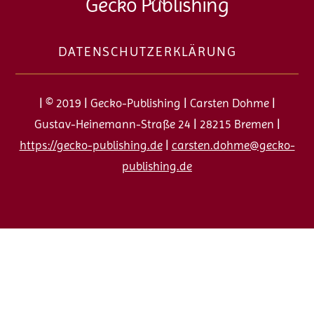
Back
Gecko Publishing
To
Top
DATENSCHUTZERKLÄRUNG
| © 2019 | Gecko-Publishing | Carsten Dohme |
Gustav-Heinemann-Straße 24 | 28215 Bremen |
https://gecko-publishing.de
|
carsten.dohme@gecko-
publishing.de