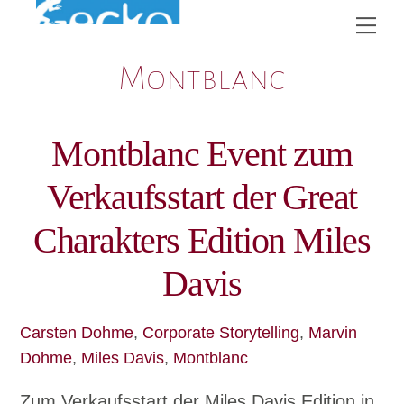
Skip
Me
to
Montblanc
content
Montblanc Event zum
Verkaufsstart der Great
Charakters Edition Miles
Davis
Carsten Dohme
,
Corporate Storytelling
,
Marvin
Dohme
,
Miles Davis
,
Montblanc
Zum Verkaufsstart der Miles Davis Edition in