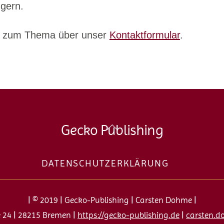
 gern.
ht zum Thema über unser
Kontaktformular
.
Back
Gecko Publishing
To
Top
DATENSCHUTZERKLÄRUNG
| © 2019 | Gecko-Publishing | Carsten Dohme |
24 | 28215 Bremen |
https://gecko-publishing.de
|
carsten.d